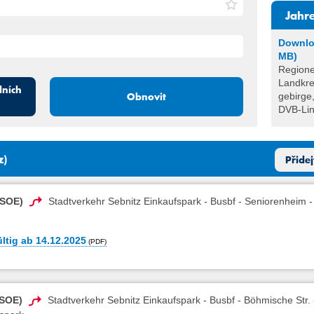
Jahr
Downlo
MB)
Regione
Landkre
dních
Obnovit
gebirge
DVB-Lini
z)
Přide
RVSOE)
Stadtverkehr Sebnitz Einkaufspark - Busbf - Seniorenheim - 
ltig ab 14.12.2025
VSOE)
Stadtverkehr Sebnitz Einkaufspark - Busbf - Böhmische Str. -