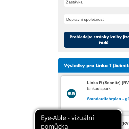
Zastávka
Prohledejte stránky knihy jíz
řádů
Výsledky pro Linka T (Sebnit
Linka R (Sebnitz) (
Einkaufspark
Standardfahrplan - gü
Linka T (Sebnitz) (R