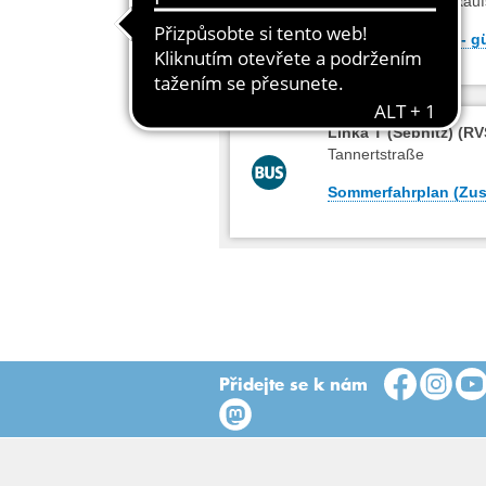
Krkhs - Busbf - Einkau
Standardfahrplan - gü
Linka T (Sebnitz) (R
Tannertstraße
Sommerfahrplan (Zusa
Přidejte se k nám