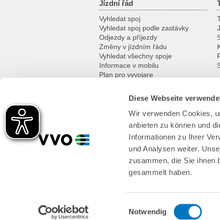
Jízdní řád
Vyhledat spoj
T
Vyhledat spoj podle zastávky
Odjezdy a příjezdy
Změny v jízdním řádu
K
Vyhledat všechny spoje
Informace v mobilu
Plan pro vyvojare
Diese Webseite verwende
Za zážitky
Wir verwenden Cookies, um
Kam na výlet
anbieten zu können und di
Na kole
Historické dopravní prostředky
Informationen zu Ihrer Ve
Přívozy a lodě
und Analysen weiter. Unse
zusammen, die Sie ihnen b
gesammelt haben.
Einwilligungsauswahl
Notwendig