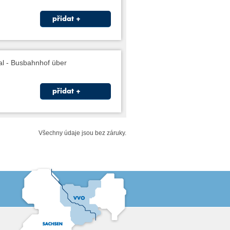
přidat +
tal - Busbahnhof über
přidat +
Všechny údaje jsou bez záruky.