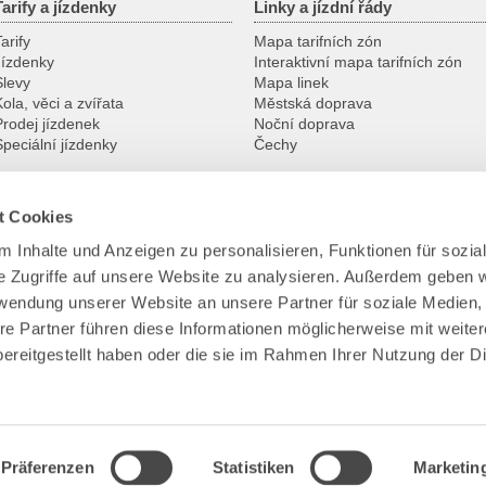
Tarify a jízdenky
Linky a jízdní řády
arify
Mapa tarifních zón
Jízdenky
Interaktivní mapa tarifních zón
Slevy
Mapa linek
ola, věci a zvířata
Městská doprava
Prodej jízdenek
Noční doprava
Speciální jízdenky
Čechy
t Cookies
Služby
VVO
 Inhalte und Anzeigen zu personalisieren, Funktionen für sozia
Zákaznická centra
Kontakt
e Zugriffe auf unsere Website zu analysieren. Außerdem geben w
Gruppenanmeldung
Portrét
Nadstandardní záruky
Dopravní podnik
rwendung unserer Website an unsere Partner für soziale Medien
Ke stažení
Tým VVO
re Partner führen diese Informationen möglicherweise mit weite
Ztráty a nálezy
VVO na internetu
ereitgestellt haben oder die sie im Rahmen Ihrer Nutzung der D
Park+Ride
Bezbariérové cestování
Dopravní kamery
Präferenzen
Statistiken
Marketin