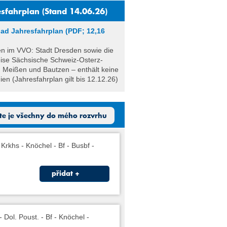
esfahrplan (Stand 14.06.26)
ad Jahresfahrplan (PDF; 12,16
n im VVO: Stadt Dresden sowie die
ise Sächsische Schweiz-Osterz­
, Meißen und Bautzen – enthält keine
en (Jahresfahrplan gilt bis 12.12.26)
jte je všechny do mého rozvrhu
Krkhs - Knöchel - Bf - Busbf -
přidat +
 Dol. Poust. - Bf - Knöchel -