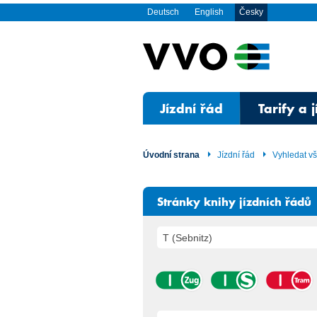
Deutsch
English
Česky
Jízdní řád
Tarify a 
Úvodní strana
Jízdní řád
Vyhledat v
Stránky knihy jízdních řádů