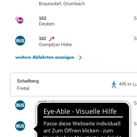
Braunsdorf, Grumbach
163
S
Deuben
162
S
Gompitzer Höhe
weitere Abfahrten anzeigen
Schafberg
445 m Luf
Freital
162
S
S-Bf. Dobritz
162
S
S-Bf. Dobritz