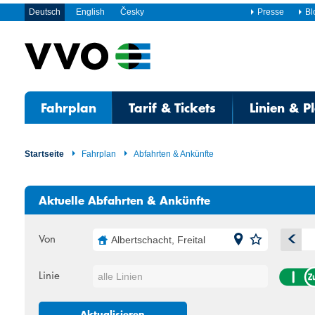
Deutsch
English
Česky
Presse
Bl
Fahrplan
Tarif & Tickets
Linien & P
Startseite
Fahrplan
Abfahrten & Ankünfte
Aktuelle Abfahrten & Ankünfte
Von
Albertschacht, Freital
A
Linie
alle Linien
Mo
Di
27
28
Aktualisieren