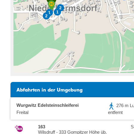
2
1
1
2
Abfahrten in der Umgebung
Wurgwitz Edelsteinschleiferei
276 m Luf
Freital
entfernt
163
S
Wilsdruff - 333 Gompitzer Höhe üb.