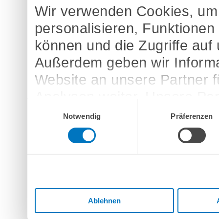
Wir verwenden Cookies, um 
personalisieren, Funktionen
können und die Zugriffe auf
Außerdem geben wir Informa
Website an unsere Partner 
Analysen weiter. Unsere Par
Einwilligungsauswahl
möglicherweise mit weitere
Notwendig
Präferenzen
bereitgestellt haben oder d
Dienste gesammelt haben.
Ablehnen