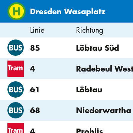
Dresden Wasaplatz
Linie
Richtung
85
Löbtau Süd
4
Radebeul Wes
61
Löbtau
68
Niederwartha
4
Prohlis