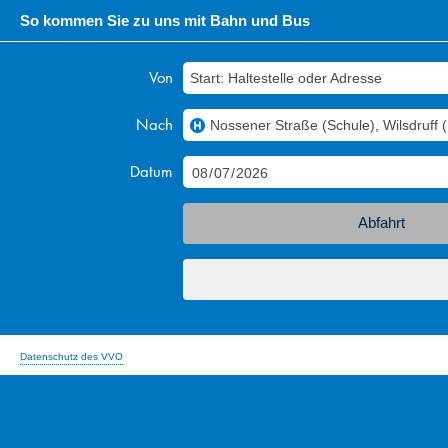
So kommen Sie zu uns mit Bahn und Bus
Von
Start: Haltestelle oder Adresse
Nach
Nossener Straße (Schule), Wilsdruff 
Datum
Wechsel
Abfahrt
zwischen
Ankunft
und
Abfahrt
Datenschutz des VVO