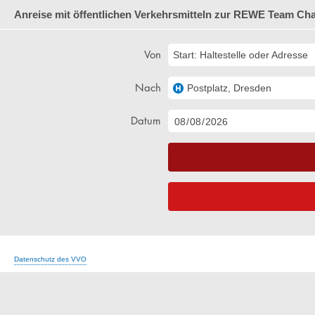
Anreise mit öffentlichen Verkehrsmitteln zur REWE Team Ch
Von
Start: Haltestelle oder Adresse
Nach
Postplatz, Dresden
Datum
Wechsel
zwischen
Ankunft
und
Abfahrt
Datenschutz des VVO