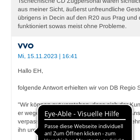
Tschechische ČD Zugpersonal waren sichtlich i
aus meiner Sicht, äußerst unfreundliche Gest
übrigens in Decin auf den R20 aus Prag und 
funktioniert sowas meist ohne Probleme.
VVO
Mi, 15.11.2023 | 16:41
Hallo EH,
folgende Antwort erhielten wir von DB Regio 
"Wir können gut verstehen, dass sich der Kun
er wegen der Verspätung der U28 seinen Ans
verpasst hat. Für die entstandenen Unannehml
ihn um Entschuldigung.