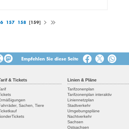
56
157
158
[159]
Empfehlen Sie diese Seite
Tarif & Tickets
Linien & Pläne
arif
Tarifzonenplan
Tickets
Tarifzonenplan interaktiv
Ermäßigungen
Liniennetzplan
Fahrräder, Sachen, Tiere
Stadtverkehr
Ticketkauf
Umgebungspläne
SonderTickets
Nachtverkehr
Sachsen
Ostsachsen