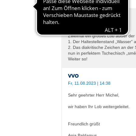
C. Michel
Mi, 09.08.2023 | 17:57
Zweimal ein großes Lob außer de
1. Der Haltestellenstand „Wasser“ 
2. Das diakritische Zeichen an de
nun in perfektem Tschechisch „smě
Weiter so!
VVO
Fr, 11.08.2023 | 14:38
Sehr geehrter Herr Michel,
wir haben Ihr Lob weitergeleitet.
Freundlich grüßt
Anja Baldamus