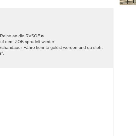
3
4
5
6
7
8
9
10
11
12
13
14
15
16
17
18
19
20
21
22
23
24
25
26
27
28
29
30
r Reihe an die RVSOE☻
31
1
2
3
4
5
6
auf dem ZOB sprudelt wieder.
r Schandauer Fähre konnte gelöst werden und da steht
r“.