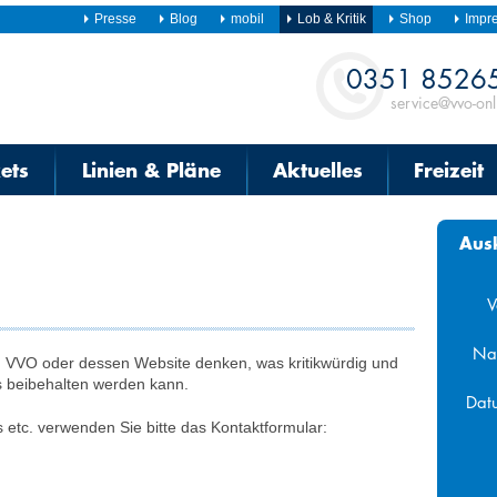
Presse
Blog
mobil
Lob & Kritik
Shop
Impr
Kontakt
0351 8526
service@vvo-onl
kets
Linien & Pläne
Aktuelles
Freizeit
Aus
V
Na
n VVO oder dessen Website denken, was kritikwürdig und
as beibehalten werden kann.
Dat
s etc. verwenden Sie bitte das Kontakt­formular:
Aug
Mo
Di
Mi