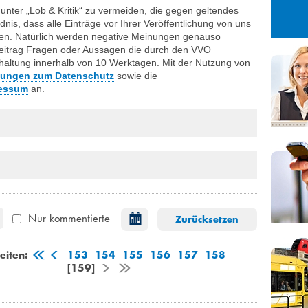
27
28
29
unter „Lob & Kritik“ zu vermeiden, die gegen geltendes
nis, dass alle Einträge vor Ihrer Veröffentlichung von uns
3
4
5
erden. Natürlich werden negative Meinungen genauso
10
11
12
hr Beitrag Fragen oder Aussagen die durch den VVO
chaltung innerhalb von 10 Werktagen. Mit der Nutzung von
17
18
19
ungen zum Datenschutz
sowie die
24
25
26
essum
an.
31
1
2
Nur kommentierte
Zurücksetzen
August
2026
eiten:
153
154
155
156
157
158
[159]
Mo
Di
Mi
Do
Fr
Sa
So
27
28
29
30
31
1
2