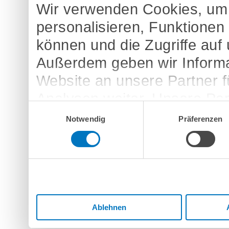
Wir verwenden Cookies, um 
personalisieren, Funktionen
können und die Zugriffe auf
Außerdem geben wir Informa
Website an unsere Partner 
Analysen weiter. Unsere Par
Einwilligungsauswahl
möglicherweise mit weitere
Notwendig
Präferenzen
bereitgestellt haben oder d
Dienste gesammelt haben.
Ablehnen