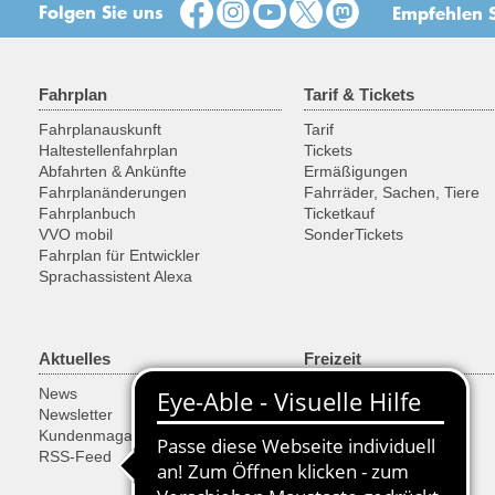
Folgen Sie uns
Empfehlen S
Fahrplan
Tarif & Tickets
Fahrplanauskunft
Tarif
Haltestellenfahrplan
Tickets
Abfahrten & Ankünfte
Ermäßigungen
Fahrplanänderungen
Fahrräder, Sachen, Tiere
Fahrplanbuch
Ticketkauf
VVO mobil
SonderTickets
Fahrplan für Entwickler
Sprachassistent Alexa
Aktuelles
Freizeit
News
Ausflugsregionen
Newsletter
Fahrrad
Kundenmagazin
Historische Fahrzeuge
RSS-Feed
Fähren & Schiffe