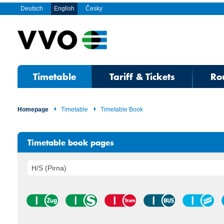
Deutsch
English
Česky
Timetable
Tariff & Tickets
Ro
Homepage
Timetable
Timetable Book
Timetable book pages