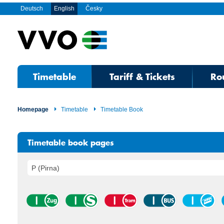
Deutsch
English
Česky
Timetable
Tariff & Tickets
Ro
Homepage
Timetable
Timetable Book
Timetable book pages