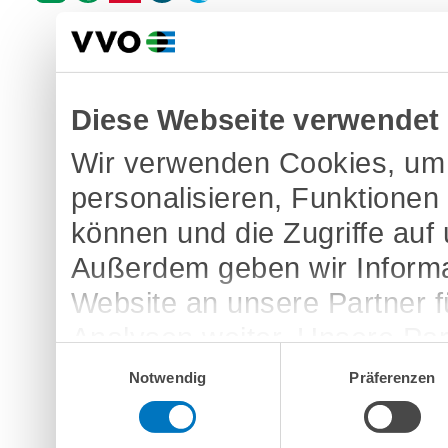
Diese Webseite verwendet
Wir verwenden Cookies, um 
personalisieren, Funktionen
können und die Zugriffe auf
Außerdem geben wir Informa
Website an unsere Partner 
Analysen weiter. Unsere Par
Einwilligungsauswahl
möglicherweise mit weitere
Notwendig
Präferenzen
bereitgestellt haben oder d
Dienste gesammelt haben.