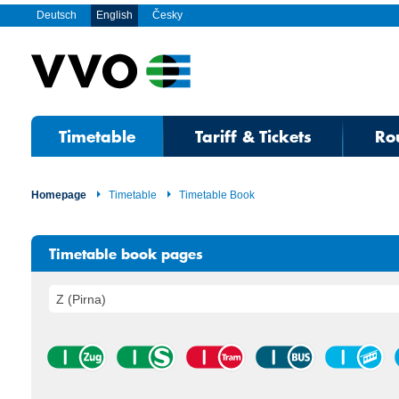
Deutsch
English
Česky
Timetable
Tariff & Tickets
Ro
Homepage
Timetable
Timetable Book
Timetable book pages