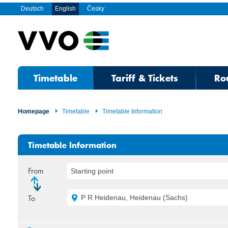
Deutsch
English
Česky
Timetable
Tariff & Tickets
Ro
Homepage
Timetable
Timetable Information
Timetable Information
From
Starting point
To
P R Heidenau, Heidenau (Sachs)