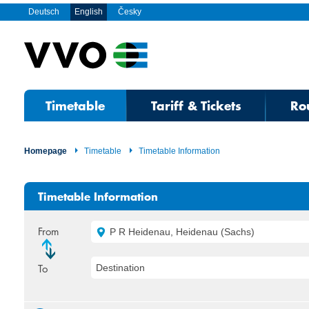
Deutsch
English
Česky
Timetable
Tariff & Tickets
Ro
Homepage
Timetable
Timetable Information
Timetable Information
From
P R Heidenau, Heidenau (Sachs)
To
Destination