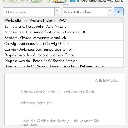
| OpenStreetMaps, VVO, Mentz
Leaflet
🔎
Werkstätten mit WerkstattTicket im VVO
Bannewitz OT Goppeln - Auto Nitsche
Bannewitz OT Possendorf - Autohaus Godzik OHG
Boxdorf - Kfz-Meisterbetrieb Maudrich
Coswig - Autohaus Faust Coswig GmbH
Coswig - Autohaus Sachsengarage GmbH
Dippoldiswalde - Autohaus Liliensiek GmbH
Dippoldiswalde - Bosch PKW Service Pötzsch
Dippoldiswalde OT Schmiedeberg - Autohaus Rettberg GmbH
Dresden - 1a Autoservice Henry Daum
Dresden - 1a autoservice Wetzold
Vollbild-Modus
Dresden - Adrian Glöckner Automobile GmbH
Dresden - Adrian Glöckner Automobile GmbH
Bitte wählen Sie ein Element aus der Karte
Dresden - AIS Dresden GmbH
Dresden - AIS Dresden GmbH Radebeul
oder aus der Liste
Dresden - ATU Dresden 1 Nickern
Dresden - ATU Dresden Gompitz
Dresden - AUDI Dresden Ein Standort der VGRDD GmbH
Tipp: die Größe der Karte / Liste können Sie
Dresden - Auto Becker
anpassen: