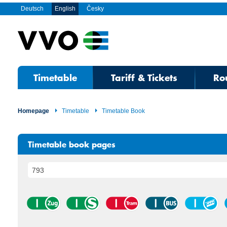
Deutsch
English
Česky
Timetable
Tariff & Tickets
Ro
Homepage
Timetable
Timetable Book
Timetable book pages