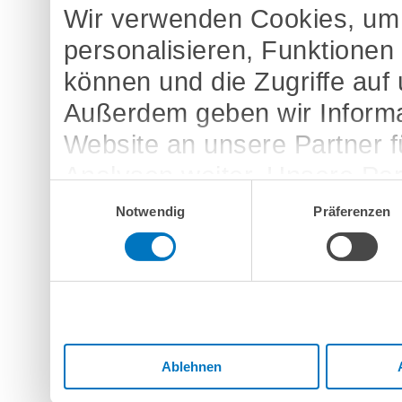
Wir verwenden Cookies, um 
personalisieren, Funktionen
können und die Zugriffe auf
Außerdem geben wir Informa
Website an unsere Partner 
Analysen weiter. Unsere Par
Einwilligungsauswahl
möglicherweise mit weitere
Notwendig
Präferenzen
bereitgestellt haben oder d
Dienste gesammelt haben.
Ablehnen