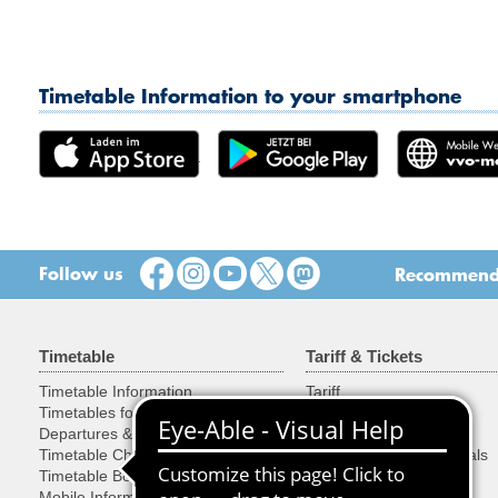
Timetable Information to your smartphone
Follow us
Recommend t
Timetable
Tariff & Tickets
Timetable Information
Tariff
Timetables for Stops
Tickets
Departures & Arrivals
Discounts
Timetable Changes
Cycles, Objects & Animals
Timetable Book
Buying Tickets
Mobile Information
Special tickets