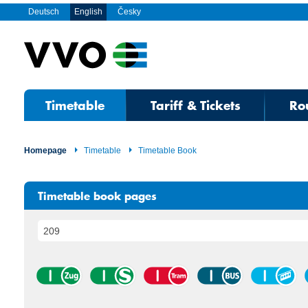
Deutsch
English
Česky
Timetable
Tariff & Tickets
Ro
Homepage
Timetable
Timetable Book
Timetable book pages