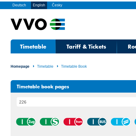
Deutsch
English
Česky
Timetable
Tariff & Tickets
Ro
Homepage
Timetable
Timetable Book
Timetable book pages