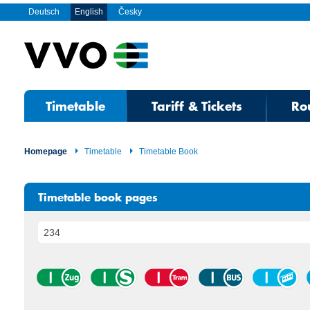
Deutsch
English
Česky
Timetable
Tariff & Tickets
Ro
Homepage
Timetable
Timetable Book
Timetable book pages