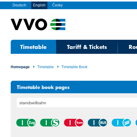
Deutsch
English
Česky
Timetable
Tariff & Tickets
Ro
Homepage
Timetable
Timetable Book
Timetable book pages