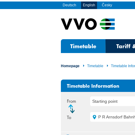
Deutsch
English
Česky
Timetable
Tariff 
Homepage
Timetable
Timetable Info
Timetable Information
From
Starting point
To
P R Arnsdorf Bahnh