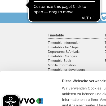
Follow us
Timetable
Timetable Information
T
Timetables for Stops
Departures & Arrivals
Timetable Changes
Timetable Book
Mobile Information
S
Timetable for developers
Diese Webseite verwende
Leisure
Wir verwenden Cookies, um
Excursion destinations
anbieten zu können und di
Cycling
Historic vehicles
Informationen zu Ihrer Ve
Ferries & boats
und Analysen weiter. Unse