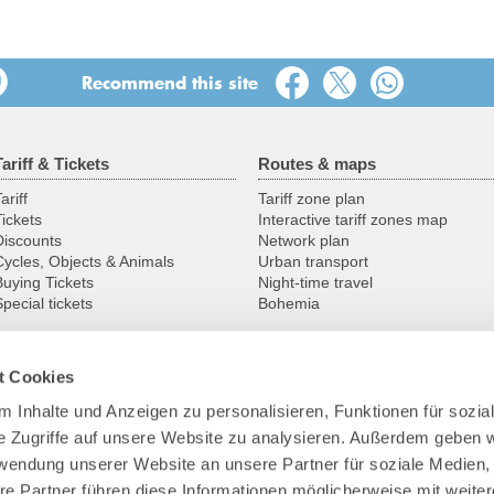
Recommend this site
Tariff & Tickets
Routes & maps
ariff
Tariff zone plan
Tickets
Interactive tariff zones map
Discounts
Network plan
Cycles, Objects & Animals
Urban transport
Buying Tickets
Night-time travel
pecial tickets
Bohemia
t Cookies
Service
VVO
 Inhalte und Anzeigen zu personalisieren, Funktionen für sozia
Service centres
Contact
e Zugriffe auf unsere Website zu analysieren. Außerdem geben w
Group pre-registration
Profile
Customer guarantees
Transport company
rwendung unserer Website an unsere Partner für soziale Medien
Downloads
The VVO team
re Partner führen diese Informationen möglicherweise mit weite