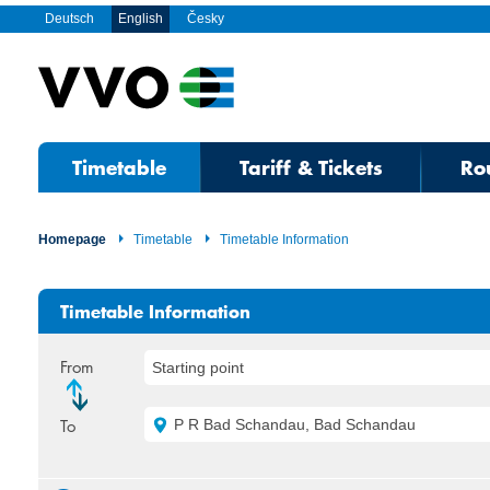
Deutsch
English
Česky
Timetable
Tariff & Tickets
Ro
Homepage
Timetable
Timetable Information
Timetable Information
From
Starting point
To
P R Bad Schandau, Bad Schandau