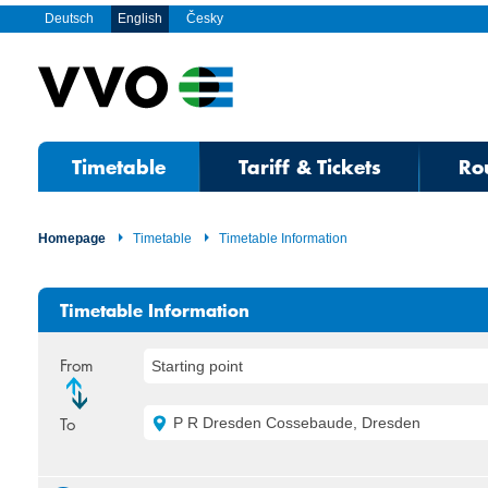
Deutsch
English
Česky
Timetable
Tariff & Tickets
Ro
Homepage
Timetable
Timetable Information
Timetable Information
From
Starting point
To
P R Dresden Cossebaude, Dresden