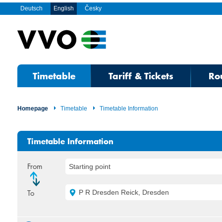
Deutsch
English
Česky
Timetable
Tariff & Tickets
Ro
Homepage
Timetable
Timetable Information
Timetable Information
From
Starting point
To
P R Dresden Reick, Dresden