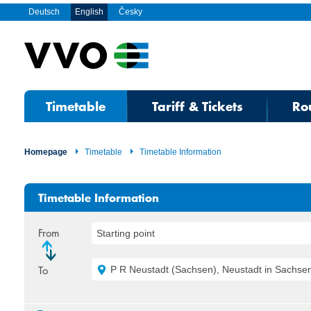
Deutsch
English
Česky
Timetable
Tariff & Tickets
Ro
Homepage
Timetable
Timetable Information
Timetable Information
From
Starting point
To
P R Neustadt (Sachsen), Neustadt in Sachse