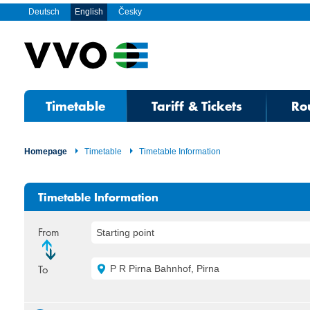
Deutsch
English
Česky
Timetable
Tariff & Tickets
Ro
Homepage
Timetable
Timetable Information
Timetable Information
From
Starting point
To
P R Pirna Bahnhof, Pirna