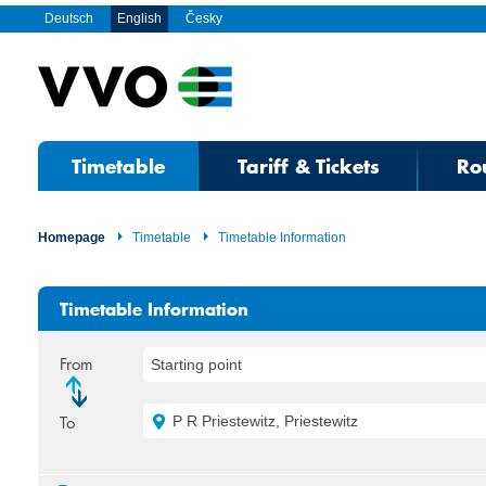
Deutsch
English
Česky
Timetable
Tariff & Tickets
Ro
Homepage
Timetable
Timetable Information
Timetable Information
From
Starting point
To
P R Priestewitz, Priestewitz