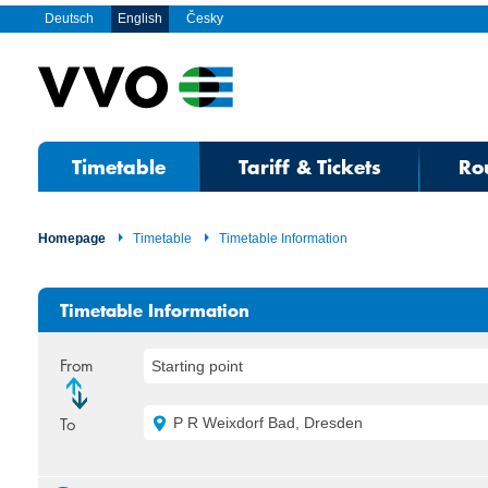
Deutsch
English
Česky
Timetable
Tariff & Tickets
Ro
Homepage
Timetable
Timetable Information
Timetable Information
From
Starting point
To
P R Weixdorf Bad, Dresden