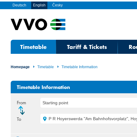
Deutsch
English
Česky
Timetable
Tariff & Tickets
Ro
Homepage
Timetable
Timetable Information
Timetable Information
From
Starting point
To
P R Hoyerswerda "Am Bahnhofsvorplatz", Hoyerswe