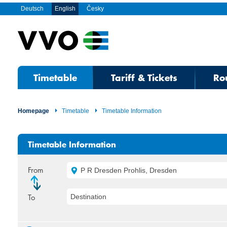
Deutsch
English
Česky
Timetable
Tariff & Tickets
Ro
Homepage
Timetable
Timetable Information
Timetable Information
From
P R Dresden Prohlis, Dresden
To
Destination