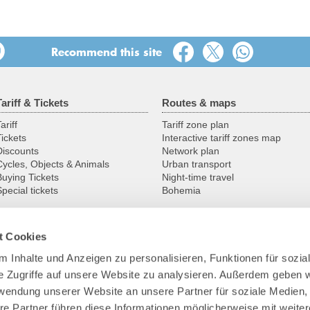
Recommend this site
Tariff & Tickets
Routes & maps
ariff
Tariff zone plan
Tickets
Interactive tariff zones map
Discounts
Network plan
Cycles, Objects & Animals
Urban transport
Buying Tickets
Night-time travel
pecial tickets
Bohemia
t Cookies
Service
VVO
 Inhalte und Anzeigen zu personalisieren, Funktionen für sozia
Service centres
Contact
e Zugriffe auf unsere Website zu analysieren. Außerdem geben w
Group pre-registration
Profile
Customer guarantees
Transport company
rwendung unserer Website an unsere Partner für soziale Medien
Downloads
The VVO team
re Partner führen diese Informationen möglicherweise mit weite