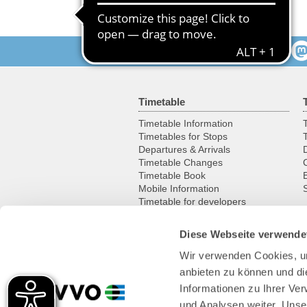
Follow us
Timetable
Timetable Information
T
Timetables for Stops
Departures & Arrivals
Timetable Changes
Timetable Book
Mobile Information
S
Timetable for developers
Diese Webseite verwende
Leisure
Wir verwenden Cookies, um
Excursion destinations
anbieten zu können und di
Cycling
Historic vehicles
Informationen zu Ihrer Ve
Ferries & boats
und Analysen weiter. Unse