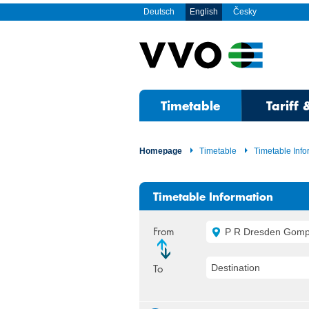
Deutsch
English
Česky
Timetable
Tariff 
Homepage
Timetable
Timetable Info
Timetable Information
From
P R Dresden Gompi
To
Destination