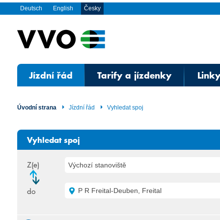
Deutsch
English
Česky
Jízdní řád
Tarify a jízdenky
Linky
Úvodní strana
Jízdní řád
Vyhledat spoj
Vyhledat spoj
Z(e)
Výchozí stanoviště
do
P R Freital-Deuben, Freital