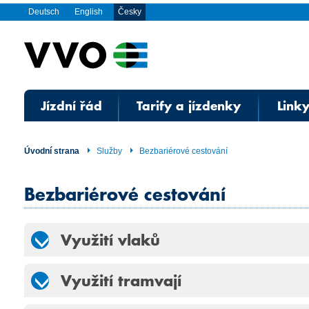
Deutsch
English
Česky
Jízdní řád
Tarify a jízdenky
Linky
Úvodní strana
Služby
Bezbariérové cestování
Bezbariérové cestování
Využití vlaků
Využití tramvají