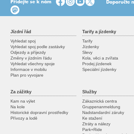
Přidejte se k nám
Doporučte n
Jízdní řád
Tarify a jízdenky
Vyhledat spoj
Tarify
Vyhledat spoj podle zastávky
Jízdenky
Odjezdy a příjezdy
Slevy
Změny v jízdním řádu
Kola, věci a zvířata
Vyhledat všechny spoje
Prodej jízdenek
Informace v mobilu
Speciální jízdenky
Plan pro vyvojare
Za zážitky
Služby
Kam na výlet
Zákaznická centra
Na kole
Gruppenanmeldung
Historické dopravní prostředky
Nadstandardní záruky
Přívozy a lodě
Ke stažení
Ztráty a nálezy
Park+Ride