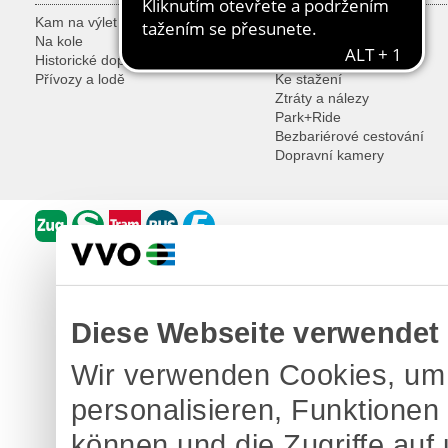
Kam na výlet
Zákaznická centra
Na kole
Gruppenanmeldung
Historické dopravní prostředky
Nadstandardní záruky
Přívozy a lodě
Ke stažení
Ztráty a nálezy
Park+Ride
Bezbariérové cestování
Dopravní kamery
Diese Webseite verwendet
Wir verwenden Cookies, um 
personalisieren, Funktionen
können und die Zugriffe auf