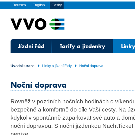
Deutsch
English
Česky
Jízdní řád
Tarify a jízdenky
Linky
Úvodní strana
Linky a jízdní řády
Noční doprava
Noční doprava
Rovněž v pozdních nočních hodinách o víkend
bezpečně a komfortně do cíle Vaší cesty. Na 
kdykoliv spontánně zaparkovat své auto a domů
noční dopravou. S noční jízdenkou NachtTicket n
peníze.