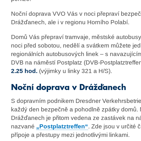
Noční doprava VVO Vás v noci přepraví bezpeč
Drážďanech, ale i v regionu Horního Polabí.
Domů Vás přepraví tramvaje, městské autobusy 
noci před sobotou, nedělí a svátkem můžete jed
regionálních autobusových linek – s navazujíc
DVB na náměstí Postplatz (DVB-Postplatztreffe
2.25 hod.
(výjimky u linky 321 a H/S).
Noční doprava v Drážďanech
S dopravním podnikem Dresdner Verkehrsbetri
každý den bezpečně a pohodlně zpátky domů. 
Drážďanech je přitom vedena ze zastávek na ná
nazvané
„Postplatztreffen“
. Zde jsou v určité 
přípoje a přestupy mezi jednotlivými linkami.