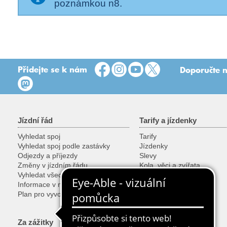
poznámkou n8.
Přidejte se k nám
Doporučte n
Jízdní řád
Tarify a jízdenky
Vyhledat spoj
Tarify
Vyhledat spoj podle zastávky
Jízdenky
Odjezdy a příjezdy
Slevy
Změny v jízdním řádu
Kola, věci a zvířata
Vyhledat všechny spoje
Prodej jízdenek
Informace v mobilu
Speciální jízdenky
Plan pro vyvojare
Za zážitky
Služby