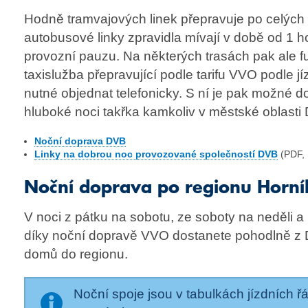
Hodně tramvajových linek přepravuje po celých
autobusové linky zpravidla mívají v době od 1 h
provozní pauzu. Na některých trasách pak ale f
taxislužba přepravující podle tarifu VVO podle jí
nutné objednat telefonicky. S ní je pak možné d
hluboké noci takřka kamkoliv v městské oblasti
Noční doprava DVB
Linky na dobrou noc provozované společností DVB
(PDF,
Noční doprava po regionu Horní
V noci z pátku na sobotu, ze soboty na neděli 
díky noční dopravě VVO dostanete pohodlně z
domů do regionu.
Noční spoje jsou v tabulkách jízdních 