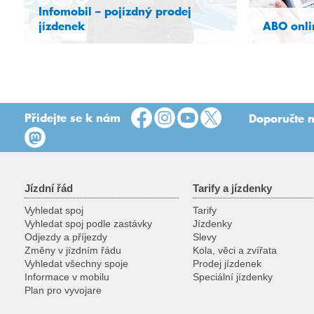
Infomobil – pojízdný prodej
jízdenek
ABO onli
Služba zákazníkům přímo na místě
Přidejte se k nám
Doporučte n
Jízdní řád
Tarify a jízdenky
Vyhledat spoj
Tarify
Vyhledat spoj podle zastávky
Jízdenky
Odjezdy a příjezdy
Slevy
Změny v jízdním řádu
Kola, věci a zvířata
Vyhledat všechny spoje
Prodej jízdenek
Informace v mobilu
Speciální jízdenky
Plan pro vyvojare