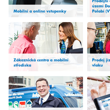
Prodejní
území Do
Mobilní a online vstupenky
Polabí (
Jak se snad
Zákaznická centra a mobilní
Prodej j
střediska
vlaku
Prodej jízdenek s důrazem na osobní
Prodej jízd
přístup k zákazníkům