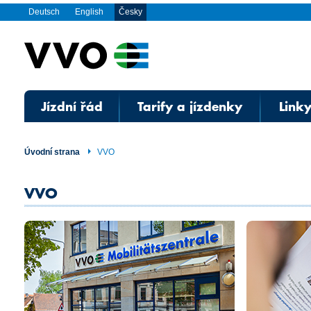
Deutsch
English
Česky
Jízdní řád
Tarify a jízdenky
Linky
Úvodní strana
VVO
VVO