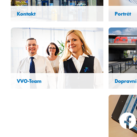
Kontakt
Portrét
Hier erfahr
Was macht 
unterschei
Seit wann 
VVO-Team
Dopravní