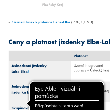
Seznam linek k jízdence Labe-Elbe
(PDF, 1,1 MB)
Ceny a platnost jízdenky Elbe-La
Platnost
Jednodenní jízdenky
Území integrované
dopravy + Ústecký kraj
5
Labe-Elbe
Jednodenní rodinná
Území integrované
dopravy + Ústecký kraj
6
jízdenka Labe-Elbe
Území integrované
7
Skupinová jízdenka Labe-Elbe