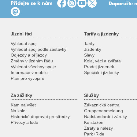
Přidejte se k nám
Doporučte n
Jízdní řád
Tarify a jízdenky
Vyhledat spoj
Tarify
Vyhledat spoj podle zastávky
Jízdenky
Odjezdy a příjezdy
Slevy
Změny v jízdním řádu
Kola, věci a zvířata
Vyhledat všechny spoje
Prodej jízdenek
Informace v mobilu
Speciální jízdenky
Plan pro vyvojare
Za zážitky
Služby
Kam na výlet
Zákaznická centra
Na kole
Gruppenanmeldung
Historické dopravní prostředky
Nadstandardní záruky
Přívozy a lodě
Ke stažení
Ztráty a nálezy
Park+Ride