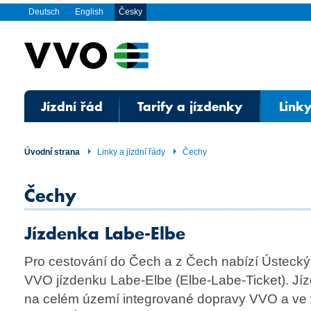
Deutsch
English
Česky
Jízdní řád
Tarify a jízdenky
Linky
Úvodní strana
Linky a jízdní řády
Čechy
Čechy
Jízdenka Labe-Elbe
Pro cestování do Čech a z Čech nabízí Ústecký 
VVO jízdenku Labe-Elbe (Elbe-Labe-Ticket). Jíz
na celém území integrované dopravy VVO a ve 