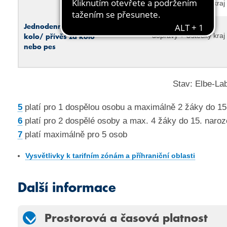
dopravy + Ústecký kraj
Jednodenní jízdenka Elbe-Labe
Území integrované
kolo/ přívěs za kolo
dopravy + Ústecký kraj
nebo pes
Stav: Elbe-La
5
platí pro 1 dospělou osobu a maximálně 2 žáky do 1
6
platí pro 2 dospělé osoby a max. 4 žáky do 15. naro
7
platí maximálně pro 5 osob
Vysvětlivky k tarifním zónám a příhraniční oblasti
Další informace
Prostorová a časová platnost