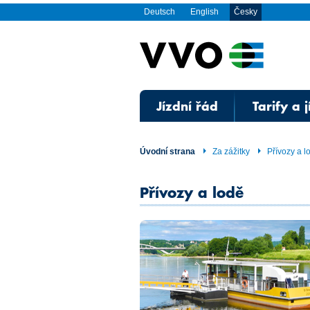
Deutsch
English
Česky
Jízdní řád
Tarify a 
Úvodní strana
Za zážitky
Přívozy a l
Přívozy a lodě