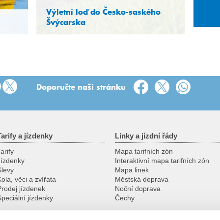
26
27
28
Výletní loď do Česko-saského
2
3
4
Švýcarska
9
10
11
16
17
18
23
24
25
30
31
1
Doporučte naši stránku
Tarify a jízdenky
Linky a jízdní řády
arify
Mapa tarifních zón
Jízdenky
Interaktivní mapa tarifních zón
Slevy
Mapa linek
ola, věci a zvířata
Městská doprava
Prodej jízdenek
Noční doprava
Speciální jízdenky
Čechy