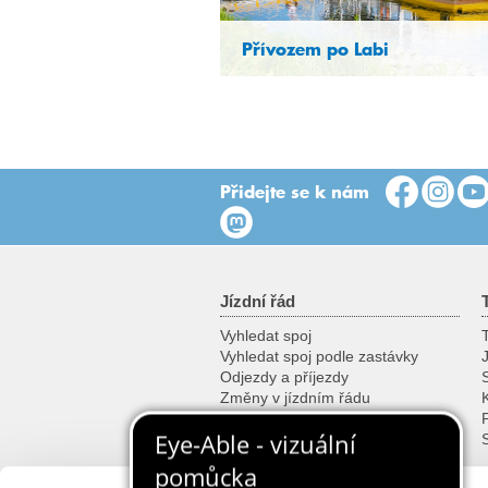
Přívozem po Labi
Přidejte se k nám
Jízdní řád
Vyhledat spoj
T
Vyhledat spoj podle zastávky
Odjezdy a příjezdy
Změny v jízdním řádu
K
Vyhledat všechny spoje
Informace v mobilu
Plan pro vyvojare