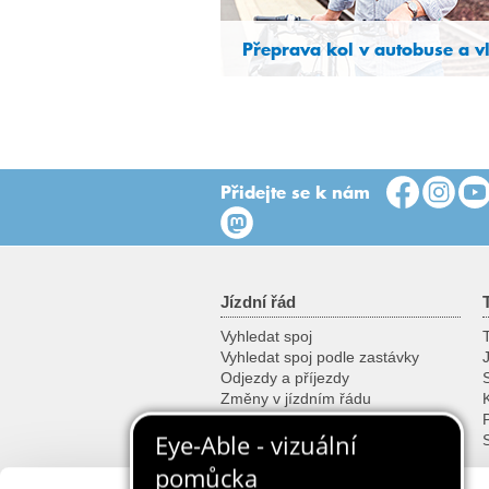
Přeprava kol v autobuse a v
Přidejte se k nám
Jízdní řád
Vyhledat spoj
T
Vyhledat spoj podle zastávky
Odjezdy a příjezdy
Změny v jízdním řádu
K
Vyhledat všechny spoje
Informace v mobilu
Plan pro vyvojare