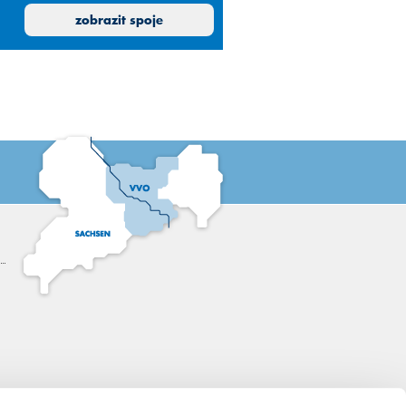
29
30
31
1
05:00
zobrazit spoje
5
6
7
8
05:30
12
13
14
15
06:00
19
20
21
22
06:30
26
27
28
29
07:00
2
3
4
5
07:30
08:00
08:30
09:00
09:30
10:00
10:30
11:00