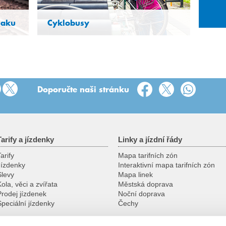
26
27
28
2
3
4
laku
Cyklobusy
9
10
11
16
17
18
23
24
25
30
31
1
Doporučte naši stránku
Tarify a jízdenky
Linky a jízdní řády
arify
Mapa tarifních zón
Jízdenky
Interaktivní mapa tarifních zón
Slevy
Mapa linek
ola, věci a zvířata
Městská doprava
Prodej jízdenek
Noční doprava
Speciální jízdenky
Čechy