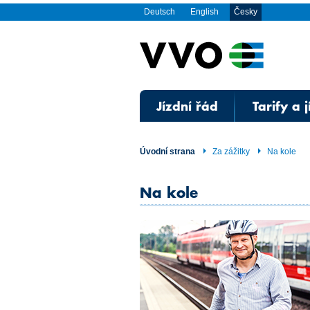
Deutsch
English
Česky
Jízdní řád
Tarify a 
Úvodní strana
Za zážitky
Na kole
Na kole