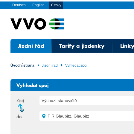
Deutsch
English
Česky
Jízdní řád
Tarify a jízdenky
Linky
Úvodní strana
Jízdní řád
Vyhledat spoj
Vyhledat spoj
Z(e)
Výchozí stanoviště
do
P R Glaubitz, Glaubitz