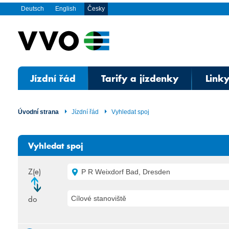
Deutsch
English
Česky
Jízdní řád
Tarify a jízdenky
Linky
Úvodní strana
Jízdní řád
Vyhledat spoj
Vyhledat spoj
Z(e)
P R Weixdorf Bad, Dresden
do
Cílové stanoviště