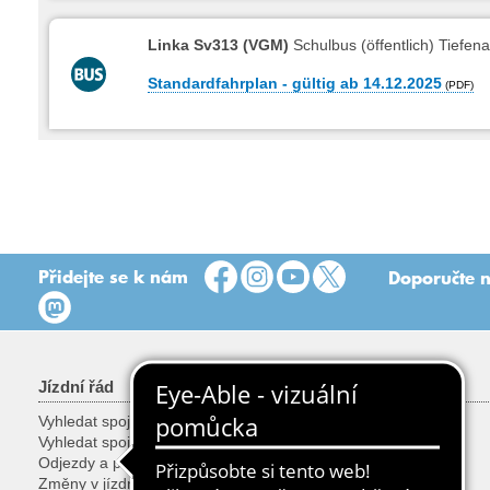
Linka Sv313 (VGM)
Schulbus (öffentlich) Tiefena
Standardfahrplan - gültig ab 14.12.2025
Přidejte se k nám
Doporučte n
Jízdní řád
Tarify a jízdenky
Vyhledat spoj
Tarify
Vyhledat spoj podle zastávky
Jízdenky
Odjezdy a příjezdy
Slevy
Změny v jízdním řádu
Kola, věci a zvířata