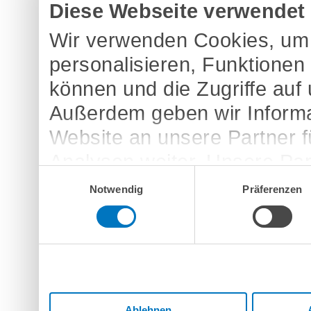
Diese Webseite verwendet
Wir verwenden Cookies, um 
personalisieren, Funktionen
können und die Zugriffe auf
Außerdem geben wir Informa
Website an unsere Partner 
Analysen weiter. Unsere Par
Einwilligungsauswahl
möglicherweise mit weitere
Notwendig
Präferenzen
bereitgestellt haben oder d
Dienste gesammelt haben.
Ablehnen