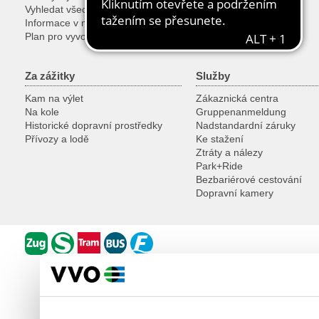
Vyhledat všechny spoje
Prodej jízdenek
Informace v mobilu
Speciální jízdenky
Plan pro vyvojare
Za zážitky
Služby
Kam na výlet
Zákaznická centra
Na kole
Gruppenanmeldung
Historické dopravní prostředky
Nadstandardní záruky
Přívozy a lodě
Ke stažení
Ztráty a nálezy
Park+Ride
Bezbariérové cestování
Dopravní kamery