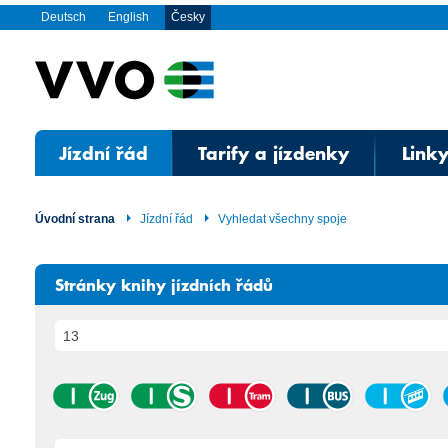
Deutsch
English
Česky
Jízdní řád
Tarify a jízdenky
Linky
Úvodní strana
Jízdní řád
Vyhledat všechny spoje
Stránky knihy jízdních řádů