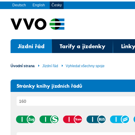
Deutsch
English
Česky
Jízdní řád
Tarify a jízdenky
Linky
Úvodní strana
Jízdní řád
Vyhledat všechny spoje
Stránky knihy jízdních řádů