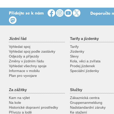
Přidejte se k nám
Doporučte n
Jízdní řád
Tarify a jízdenky
Vyhledat spoj
Tarify
Vyhledat spoj podle zastávky
Jízdenky
Odjezdy a příjezdy
Slevy
Změny v jízdním řádu
Kola, věci a zvířata
Vyhledat všechny spoje
Prodej jízdenek
Informace v mobilu
Speciální jízdenky
Plan pro vyvojare
Za zážitky
Služby
Kam na výlet
Zákaznická centra
Na kole
Gruppenanmeldung
Historické dopravní prostředky
Nadstandardní záruky
Přívozy a lodě
Ke stažení