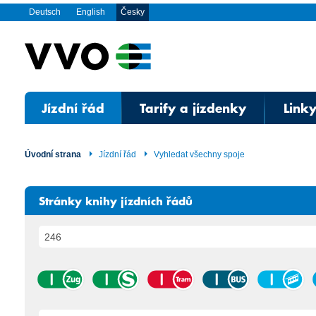
Deutsch
English
Česky
Jízdní řád
Tarify a jízdenky
Linky
Úvodní strana
Jízdní řád
Vyhledat všechny spoje
Stránky knihy jízdních řádů