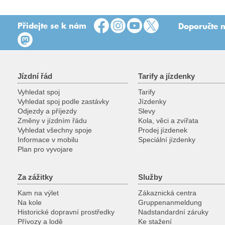
Přidejte se k nám
Doporučte n
Jízdní řád
Tarify a jízdenky
Vyhledat spoj
Tarify
Vyhledat spoj podle zastávky
Jízdenky
Odjezdy a příjezdy
Slevy
Změny v jízdním řádu
Kola, věci a zvířata
Vyhledat všechny spoje
Prodej jízdenek
Informace v mobilu
Speciální jízdenky
Plan pro vyvojare
Za zážitky
Služby
Kam na výlet
Zákaznická centra
Na kole
Gruppenanmeldung
Historické dopravní prostředky
Nadstandardní záruky
Přívozy a lodě
Ke stažení