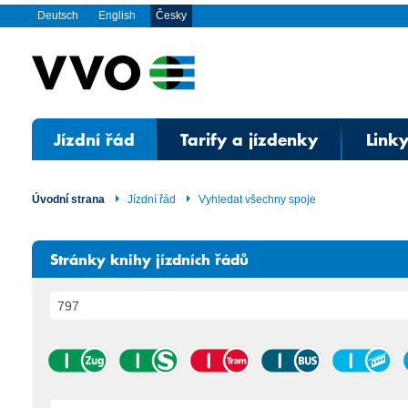
Deutsch
English
Česky
Jízdní řád
Tarify a jízdenky
Linky
Úvodní strana
Jízdní řád
Vyhledat všechny spoje
Stránky knihy jízdních řádů