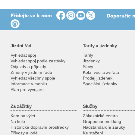
Přidejte se k nám
Doporučte n
Jízdní řád
Tarify a jízdenky
Vyhledat spoj
Tarify
Vyhledat spoj podle zastávky
Jízdenky
Odjezdy a příjezdy
Slevy
Změny v jízdním řádu
Kola, věci a zvířata
Vyhledat všechny spoje
Prodej jízdenek
Informace v mobilu
Speciální jízdenky
Plan pro vyvojare
Za zážitky
Služby
Kam na výlet
Zákaznická centra
Na kole
Gruppenanmeldung
Historické dopravní prostředky
Nadstandardní záruky
Přívozy a lodě
Ke stažení