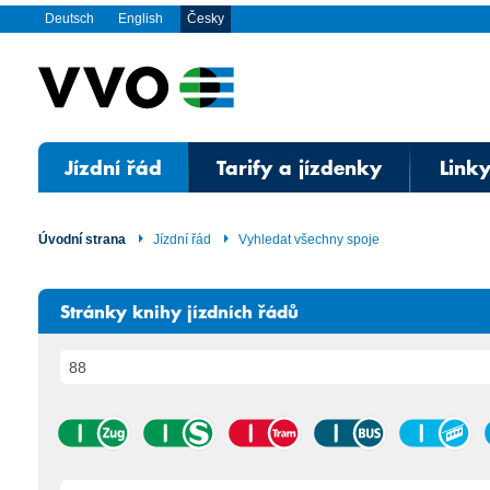
Deutsch
English
Česky
Jízdní řád
Tarify a jízdenky
Linky
Úvodní strana
Jízdní řád
Vyhledat všechny spoje
Stránky knihy jízdních řádů