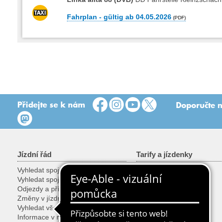
Fahrplan - gültig ab 04.05.2026
Přidejte se k nám
Doporučte n
Jízdní řád
Tarify a jízdenky
Vyhledat spoj
Tarify
Vyhledat spoj podle zastávky
Jízdenky
Odjezdy a příjezdy
Slevy
Změny v jízdním řádu
Kola, věci a zvířata
Vyhledat všechny spoje
Prodej jízdenek
Informace v mobilu
Speciální jízdenky