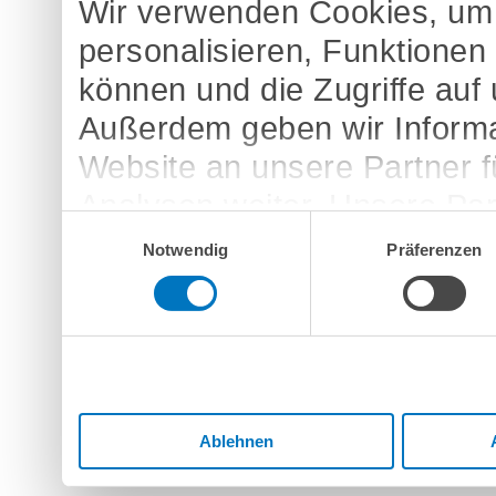
Wir verwenden Cookies, um 
personalisieren, Funktionen
können und die Zugriffe auf
Außerdem geben wir Informa
Website an unsere Partner 
Analysen weiter. Unsere Par
Einwilligungsauswahl
möglicherweise mit weitere
Notwendig
Präferenzen
bereitgestellt haben oder d
Dienste gesammelt haben.
Ablehnen