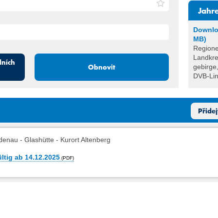
Jahr
Downlo
MB)
Regione
Landkre
dních
Obnovit
gebirge
DVB-Lini
Přide
denau - Glashütte - Kurort Altenberg
ltig ab 14.12.2025