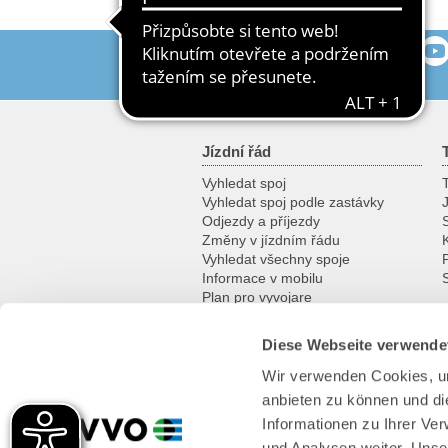
Přidejte se k nám
Jízdní řád
Vyhledat spoj
T
Vyhledat spoj podle zastávky
Odjezdy a příjezdy
Změny v jízdním řádu
K
Vyhledat všechny spoje
Informace v mobilu
Plan pro vyvojare
Diese Webseite verwende
Za zážitky
Wir verwenden Cookies, um
Kam na výlet
anbieten zu können und di
Na kole
Historické dopravní prostředky
Informationen zu Ihrer Ve
Přívozy a lodě
und Analysen weiter. Unse