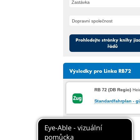
Zastávka
Prohledejte stránky knihy jíz
řádů
Výsledky pro Linka RB72
RB 72 (DB Regio)
Hei
Standardfahrplan - gü