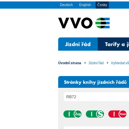
Deutsch
English
Česky
Jízdní řád
Tarify a 
Úvodní strana
Jízdní řád
Vyhledat v
Stránky knihy jízdních řádů