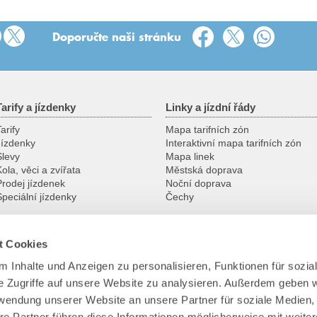
Doporučte naši stránku
Tarify a jízdenky
Linky a jízdní řády
arify
Mapa tarifních zón
Jízdenky
Interaktivní mapa tarifních zón
Slevy
Mapa linek
ola, věci a zvířata
Městská doprava
Prodej jízdenek
Noční doprava
Speciální jízdenky
Čechy
t Cookies
Služby
VVO
 Inhalte und Anzeigen zu personalisieren, Funktionen für sozia
Zákaznická centra
Kontakt
e Zugriffe auf unsere Website zu analysieren. Außerdem geben w
Gruppenanmeldung
Portrét
Nadstandardní záruky
Dopravní podnik
rwendung unserer Website an unsere Partner für soziale Medien
Ke stažení
Tým VVO
re Partner führen diese Informationen möglicherweise mit weite