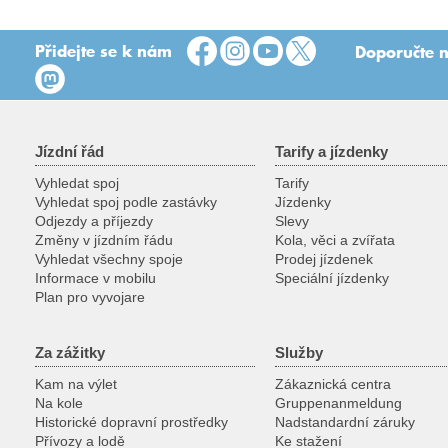
Přidejte se k nám
Doporučte n
Jízdní řád
Tarify a jízdenky
Vyhledat spoj
Tarify
Vyhledat spoj podle zastávky
Jízdenky
Odjezdy a příjezdy
Slevy
Změny v jízdním řádu
Kola, věci a zvířata
Vyhledat všechny spoje
Prodej jízdenek
Informace v mobilu
Speciální jízdenky
Plan pro vyvojare
Za zážitky
Služby
Kam na výlet
Zákaznická centra
Na kole
Gruppenanmeldung
Historické dopravní prostředky
Nadstandardní záruky
Přívozy a lodě
Ke stažení