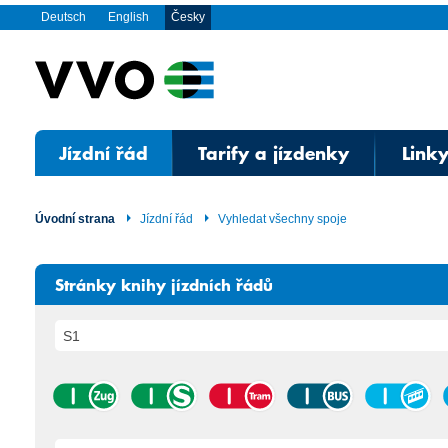
Deutsch
English
Česky
Jízdní řád
Tarify a jízdenky
Linky
Úvodní strana
Jízdní řád
Vyhledat všechny spoje
Stránky knihy jízdních řádů