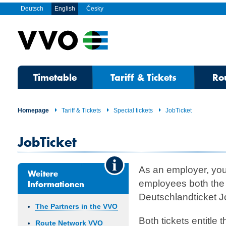
Deutsch
English
Česky
Timetable
Tariff & Tickets
Ro
Homepage
Tariff & Tickets
Special tickets
JobTicket
JobTicket
As an employer, you
Weitere
Informationen
employees both the
Deutschlandticket J
The Partners in the VVO
Both tickets entitle t
Route Network VVO